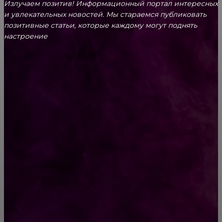
Излучаем позитив! Информационный портал интересных
и увлекательных новоcтей. Мы стараемся публиковать
позитивные статьи, которые каждому могут поднять
настроение
CONTACT@FAST.NEWS
ВЫБОР РЕДАКТОРА
Сильнейшая молитва матери о детях.
Счастья и здоровья вашим детям!
Никто не может объяснить поведение
медоеда по имени Джумба