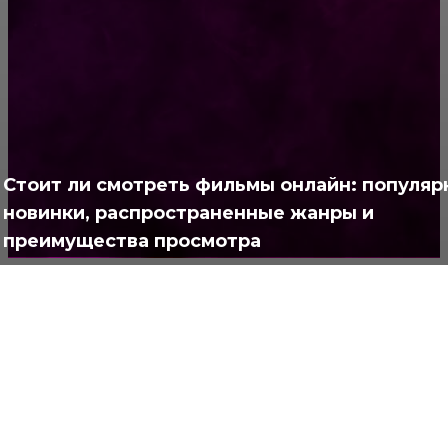
РУБРИКАТОР
Жизнь
929
Позитив
791
Интересно
378
Стоит ли смотреть фильмы онлайн: популя
Полезно
373
новинки, распространенные жанры и
преимущества просмотра