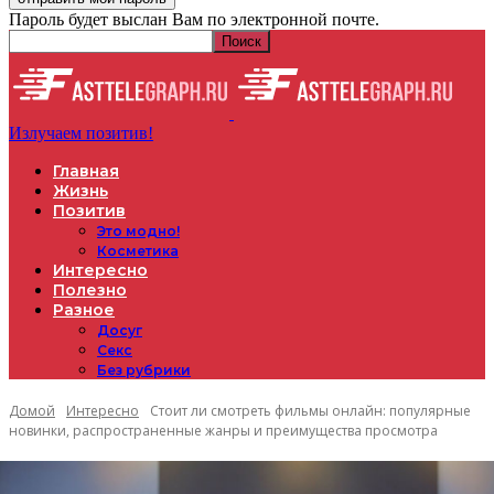
Пароль будет выслан Вам по электронной почте.
Излучаем позитив!
Главная
Жизнь
Позитив
Это модно!
Косметика
Интересно
Полезно
Разное
Досуг
Секс
Без рубрики
Домой
Интересно
Стоит ли смотреть фильмы онлайн: популярные
новинки, распространенные жанры и преимущества просмотра