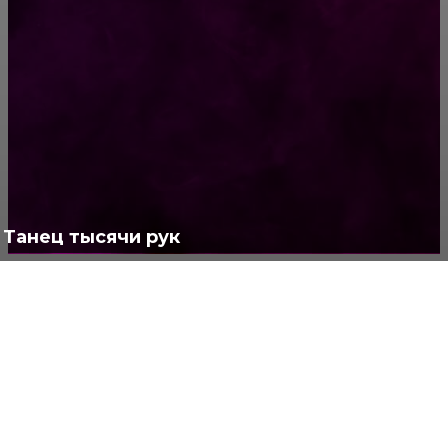
РУБРИКАТОР
Жизнь
929
Позитив
791
Интересно
378
Полезно
373
Танец тысячи рук