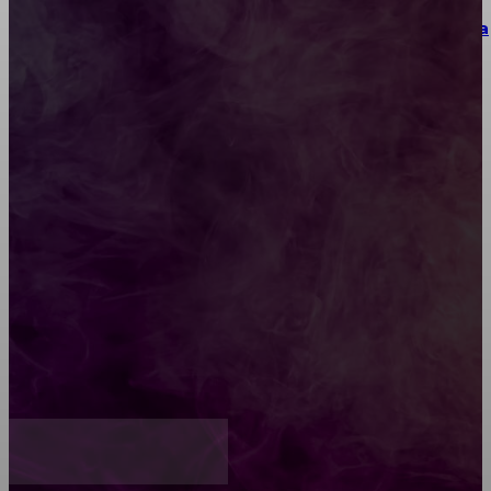
Как выбрать место для проведения корпоратива
или юбилея за городом
Diptyque: путеводитель по лучшим женским
ароматам для ценителей прекрасного
Обязательный медосмотр в школу: закон и
ответственность родителей
Как открыть счет для бизнеса онлайн