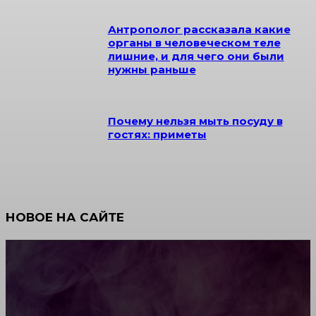
Антрополог рассказала какие
органы в человеческом теле
лишние, и для чего они были
нужны раньше
Почему нельзя мыть посуду в
гостях: приметы
НОВОЕ НА САЙТЕ
Как научиться инкрустации стразами: техника,
материалы и практические упражнения