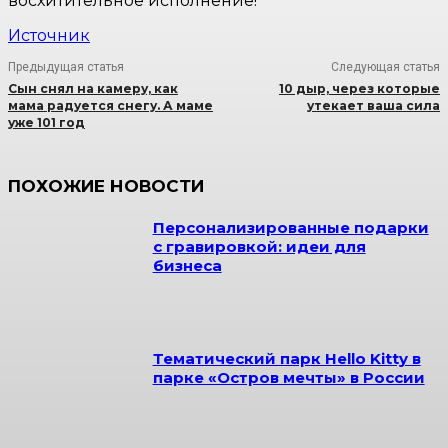
восхитительное исполнение!
Источник
Предыдущая статья
Следующая статья
Сын снял на камеру, как
10 дыр, через которые
мама радуется снегу. А маме
утекает ваша сила
уже 101 год
ПОХОЖИЕ НОВОСТИ
Персонализированные подарки
с гравировкой: идеи для
бизнеса
Тематический парк Hello Kitty в
парке «Остров мечты» в России