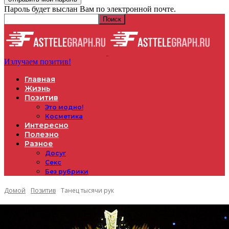
Пароль будет выслан Вам по электронной почте.
Излучаем позитив!
Главная
Жизнь
Позитив
Это модно!
Косметика
Интересно
Полезно
Разное
Досуг
Секс
Без рубрики
Домой
Позитив
Танец тысячи рук