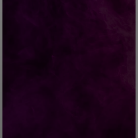
CONTACT@FAST.NEWS
ВЫБОР РЕДАКТОРА
Как правильно искать работу?
Выбор лучшего поставщика: сравнительный
анализ услуг доставки товаров из Китая в
Россию
РУБРИКАТОР
Жизнь
929
Позитив
791