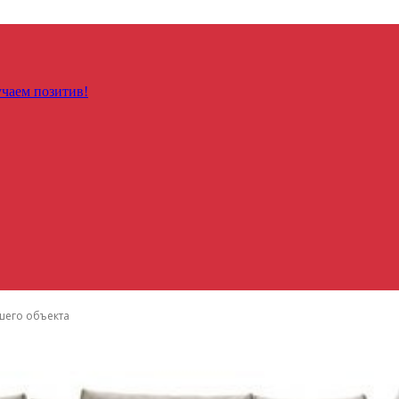
чаем позитив!
шего объекта