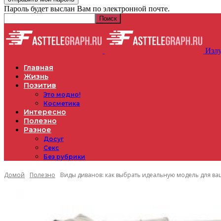
Пароль будет выслан Вам по электронной почте.
Излу
Главная
Жизнь
Позитив
Это модно!
Косметика
Интересно
Полезно
Разное
Досуг
Секс
Без рубрики
Домой
Полезно
Виды диванов: как выбрать идеальную модель для ва