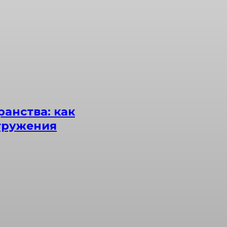
анства: как
гружения