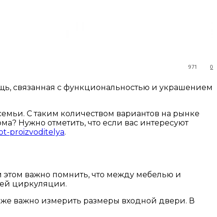
971
0
ощь, связанная с функциональностью и украшением
семьи. С таким количеством вариантов на рынке
ма? Нужно отметить, что если вас интересуют
ot-proizvoditelya
.
и этом важно помнить, что между мебелью и
шей циркуляции.
акже важно измерить размеры входной двери. В