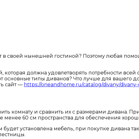
нт в своей нынешней гостиной? Поэтому любая пом
й, которая должна удовлетворять потребности всей 
т основные типы диванов? Что лучше для вашего до
ть сайт —
https://oneandhome.ru/catalog/divany/divany-
рить комнату и сравнить их с размерами дивана. Пр
 менее 60 см пространства для обеспечения хоро
будет установлена ​​мебель, при покупке дивана т
лестницы.