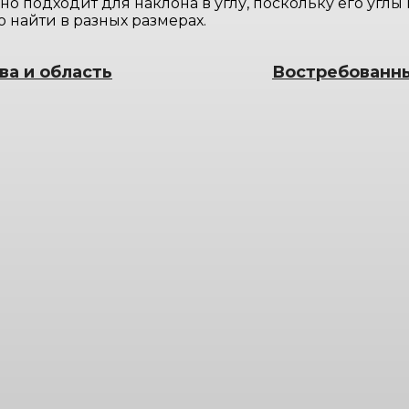
но подходит для наклона в углу, поскольку его углы
о найти в разных размерах.
ва и область
Востребованны