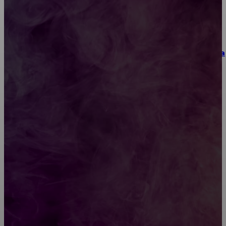
материалы и практические упражнения
Как выбрать место для проведения корпоратива
или юбилея за городом
Diptyque: путеводитель по лучшим женским
ароматам для ценителей прекрасного
Обязательный медосмотр в школу: закон и
ответственность родителей
Как открыть счет для бизнеса онлайн