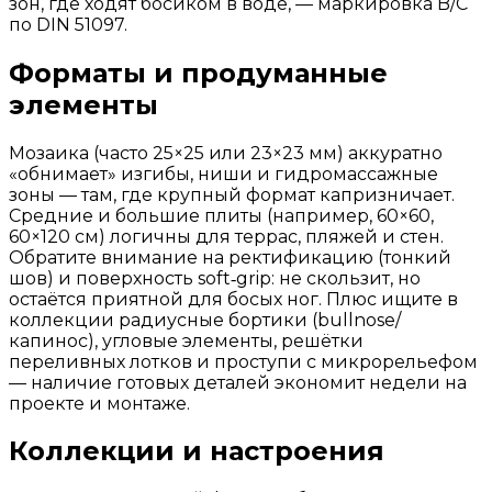
зон, где ходят босиком в воде, — маркировка B/C
по DIN 51097.
Форматы и продуманные
элементы
Мозаика (часто 25×25 или 23×23 мм) аккуратно
«обнимает» изгибы, ниши и гидромассажные
зоны — там, где крупный формат капризничает.
Средние и большие плиты (например, 60×60,
60×120 см) логичны для террас, пляжей и стен.
Обратите внимание на ректификацию (тонкий
шов) и поверхность soft‑grip: не скользит, но
остаётся приятной для босых ног. Плюс ищите в
коллекции радиусные бортики (bullnose/
капинос), угловые элементы, решётки
переливных лотков и проступи с микрорельефом
— наличие готовых деталей экономит недели на
проекте и монтаже.
Коллекции и настроения