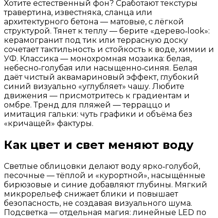
Хотите естественный фон? Сработают текстуры
травертина, известняка, сланца или
архитектурного бетона — матовые, с лёгкой
структурой. Тянет к теплу — берите «дерево‑look»:
керамогранит под тик или террасную доску
сочетает тактильность и стойкость к воде, химии и
УФ. Классика — монохромная мозаика: белая,
небесно‑голубая или насыщенно‑синяя. Белая
даёт чистый аквамариновый эффект, глубокий
синий визуально «углубляет» чашу. Любите
движения — присмотритесь к градиентам и
омбре. Тренд для пляжей — терраццо и
имитация гальки: чуть графики и объёма без
«кричащей» фактуры.
Как цвет и свет меняют воду
Светлые облицовки делают воду ярко‑голубой,
песочные — тёплой и «курортной», насыщённые
бирюзовые и синие добавляют глубины. Мягкий
микрорельеф снижает блики и повышает
безопасность, не создавая визуального шума.
Подсветка — отдельная магия: линейные LED по