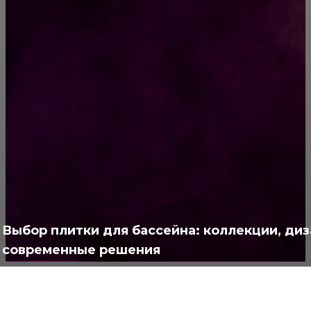
Самый вкусный киевский торт с безе и
орехами
РУБРИКАТОР
Жизнь
929
Позитив
791
Интересно
378
Полезно
373
Выбор плитки для бассейна: коллекции, диз
современные решения