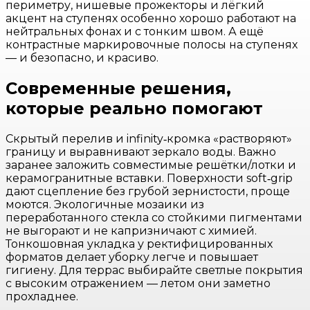
периметру, нишевые прожекторы и лёгкий
акцент на ступенях особенно хорошо работают на
нейтральных фонах и с тонким швом. А ещё
контрастные маркировочные полосы на ступенях
— и безопасно, и красиво.
Современные решения,
которые реально помогают
Скрытый перелив и infinity‑кромка «растворяют»
границу и выравнивают зеркало воды. Важно
заранее заложить совместимые решётки/лотки и
керамогранитные вставки. Поверхности soft‑grip
дают сцепление без грубой зернистости, проще
моются. Экологичные мозаики из
переработанного стекла со стойкими пигментами
не выгорают и не капризничают с химией.
Тонкошовная укладка у ректифицированных
форматов делает уборку легче и повышает
гигиену. Для террас выбирайте светлые покрытия
с высоким отражением — летом они заметно
прохладнее.