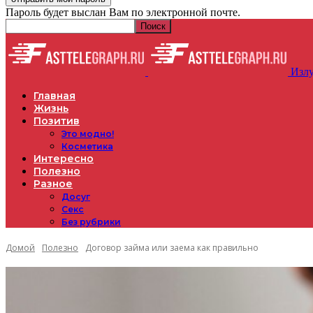
Пароль будет выслан Вам по электронной почте.
Излу
Главная
Жизнь
Позитив
Это модно!
Косметика
Интересно
Полезно
Разное
Досуг
Секс
Без рубрики
Домой
Полезно
Договор займа или заема как правильно