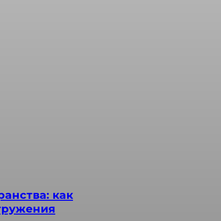
анства: как
гружения