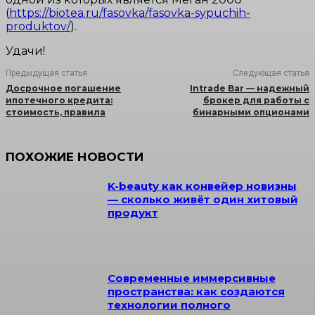
(
https://biotea.ru/fasovka/fasovka-sypuchih-
produktov/
).
Удачи!
Предыдущая статья
Следующая статья
Досрочное погашение
Intrade Bar — надежный
ипотечного кредита:
брокер для работы с
стоимость, правила
бинарными опционами
ПОХОЖИЕ НОВОСТИ
K-beauty как конвейер новизны
— сколько живёт один хитовый
продукт
Современные иммерсивные
пространства: как создаются
технологии полного