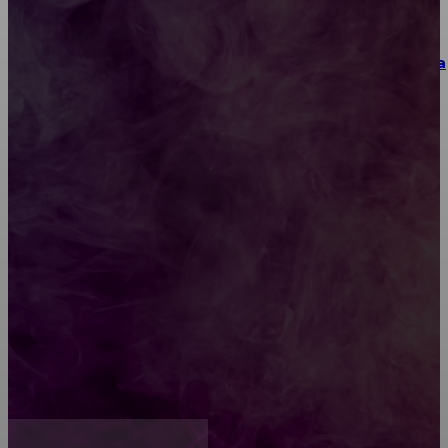
Как выбрать место для проведения корпоратива
или юбилея за городом
Diptyque: путеводитель по лучшим женским
ароматам для ценителей прекрасного
Обязательный медосмотр в школу: закон и
ответственность родителей
Как открыть счет для бизнеса онлайн