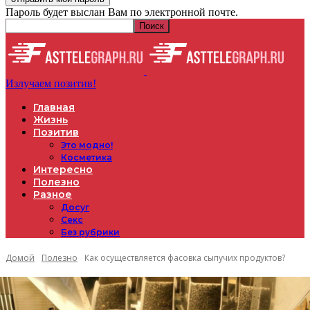
Пароль будет выслан Вам по электронной почте.
Излучаем позитив!
Главная
Жизнь
Позитив
Это модно!
Косметика
Интересно
Полезно
Разное
Досуг
Секс
Без рубрики
Домой
Полезно
Как осуществляется фасовка сыпучих продуктов?