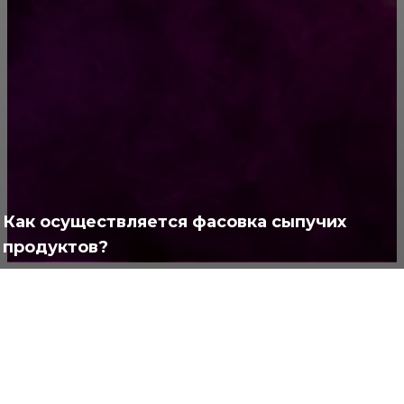
РУБРИКАТОР
Жизнь
929
Позитив
791
Интересно
378
Полезно
373
Как осуществляется фасовка сыпучих
продуктов?